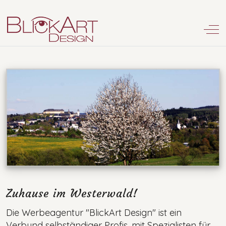
Off
Zuhause im Westerwald!
Die Werbeagentur "BlickArt Design" ist ein
Verbund selbständiger Profis, mit Spezialisten für